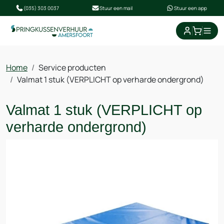
(035) 303 0037
Stuur een mail
Stuur een app
winkel
Home
Service producten
Valmat 1 stuk (VERPLICHT op verharde ondergrond)
Valmat 1 stuk (VERPLICHT op
verharde ondergrond)