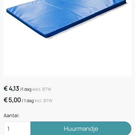
€
4,13
/
1 dag
excl. BTW
€
5,00
/
1 dag
incl. BTW
Aantal:
Huurmandje