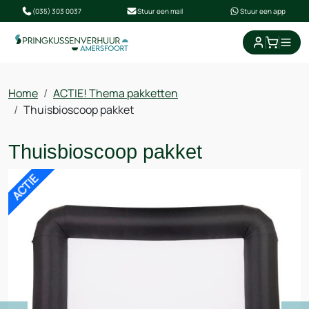
(035) 303 0037
Stuur een mail
Stuur een app
winkel
Home
ACTIE! Thema pakketten
Thuisbioscoop pakket
Thuisbioscoop pakket
ACTIE