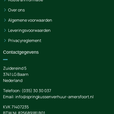
Over ons
Algemene voorwaarden
Leveringsvoorwaarden
Privacyreglement
Contactgegevens
Zuidereind 5
3741 LG
Baarn
Nederland
Telefoon:
(035) 30 30 037
Email:
info@springkussenverhuur-amersfoort.nl
KVK 71407235
BTW NL 825689181.B01