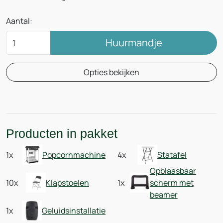
Aantal:
Huurmandje
Opties bekijken
Producten in pakket
1x
Popcornmachine
4x
Statafel
Opblaasbaar
10x
Klapstoelen
1x
scherm met
beamer
1x
Geluidsinstallatie