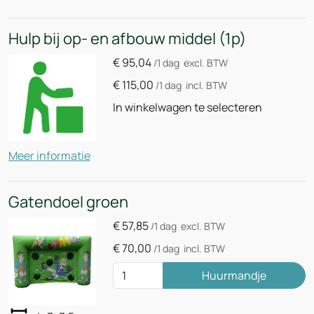
Hulp bij op- en afbouw middel (1p)
€
95,04
/1 dag
excl. BTW
€
115,00
/1 dag
incl. BTW
In winkelwagen te selecteren
Meer informatie
Gatendoel groen
€
57,85
/1 dag
excl. BTW
€
70,00
/1 dag
incl. BTW
Huurmandje